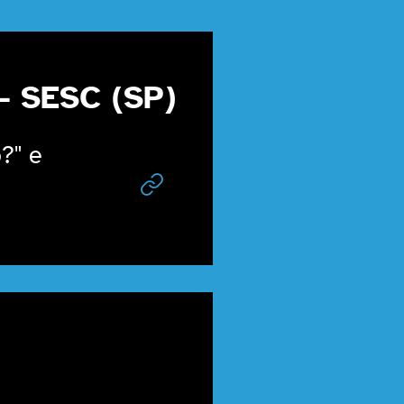
 SESC (SP)
?" e