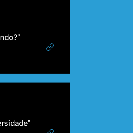
indo?"
rsidade"