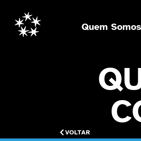
Quem Somo
QU
C
VOLTAR