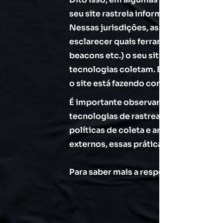
seu site rastreia informações pessoai
Nessas jurisdições, as normas locais
esclarecer quais ferramentas de rastr
beacons etc.) o seu site utiliza e qua
tecnologias coletam. Essas políticas 
o site está fazendo com as informaçõe
É importante observar que serviços d
tecnologias de rastreamento através 
políticas de coleta e armazenamento 
externos, essas práticas não são cober
Para saber mais a respeito, confira o 